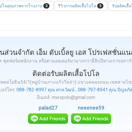
อโปโลคุณภาพจากโรงงาน
รีวิวการผลิตเสื้อโปโล
รับผลิตเสื
3
5
ุ้นส่วนจำกัด เอ็ม ดับเบิ้ลยู เอส โปรเฟสชั่นแนล
โล ชุดฟอร์มพนักงาน หรือตามออเดอร์มามากกว่ายี่สิบปีทางเราขอการ
ติดต่อรับผลิตเสื้อโปโล
.3 ถ.พหลโยธิน54/1(หมู่บ้านเกาะแก้ววิลล่า) แขวงคลองถนน เขตสายไ
บอร์โทร:
088-782-8997 คุณ สกลวัฒน์
,
088-797-8941 คุณ ปัญจภัส
อีเมลล์: mwspolo@gmail.com
palad27
neeenee59