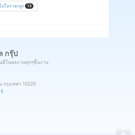
้อโปโลราคาถูก
13
 กรุ๊ป
ันตีในผลงานทุกๆชิ้นงาน
หม กรุงเทพฯ 10220
ร์