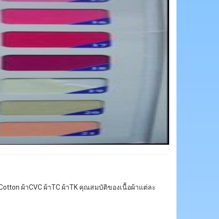
้าCotton ผ้าCVC ผ้าTC ผ้าTK คุณสมบัติของเนื้อผ้าแต่ละ