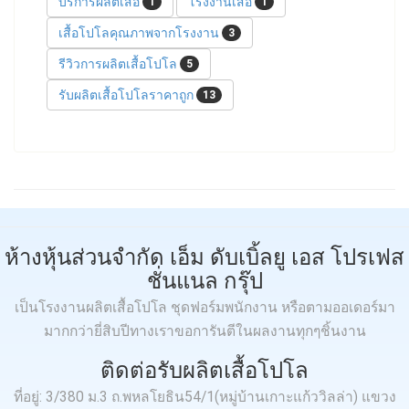
บริการผลิตเสื้อ
โรงงานเสื้อ
1
1
เสื้อโปโลคุณภาพจากโรงงาน
3
รีวิวการผลิตเสื้อโปโล
5
รับผลิตเสื้อโปโลราคาถูก
13
ห้างหุ้นส่วนจำกัด เอ็ม ดับเบิ้ลยู เอส โปรเฟส
ชั่นแนล กรุ๊ป
เป็นโรงงานผลิตเสื้อโปโล ชุดฟอร์มพนักงาน หรือตามออเดอร์มา
มากกว่ายี่สิบปีทางเราขอการันตีในผลงานทุกๆชิ้นงาน
ติดต่อรับผลิตเสื้อโปโล
ที่อยู่: 3/380 ม.3 ถ.พหลโยธิน54/1(หมู่บ้านเกาะแก้ววิลล่า) แขวง