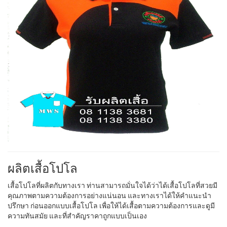
ผลิตเสื้อโปโล
เสื้อโปโลที่ผลิตกับทางเรา ท่านสามารถมั่นใจได้ว่าได้เสื้อโปโลที่สวยมี
คุณภาพตามความต้องการอย่างแน่นอน และทางเราได้ให้คำแนะนำ
ปรึกษา ก่อนออกแบบเสื้อโปโล เพื่อให้ได้เสื้อตามความต้องการและดูมี
ความทันสมัย และที่สำคัญราคาถูกแบบเป็นเอง