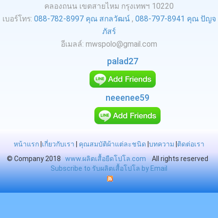
คลองถนน เขตสายไหม กรุงเทพฯ 10220
เบอร์โทร:
088-782-8997 คุณ สกลวัฒน์
,
088-797-8941 คุณ ปัญจ
ภัสร์
อีเมลล์: mwspolo@gmail.com
palad27
neeenee59
หน้าแรก
|
เกี่ยวกับเรา
|
คุณสมบัติผ้าแต่ละชนิด
|
บทความ
|
ติดต่อเรา
© Company 2018
www.ผลิตเสื้อยืดโปโล.com
All rights reserved
Subscribe to รับผลิตเสื้อโปโล by Email