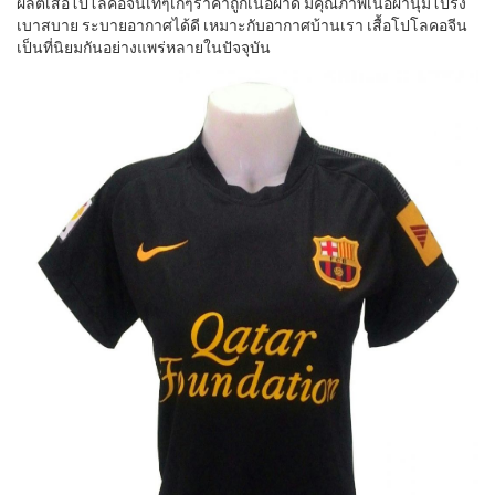
ผลิตเสื้อโปโลคอจีนเท่ๆเก๋ๆราคาถูกเนื้อผ้าดี มีคุณภาพเนื้อผ้านุ่มโปร่ง
เบาสบาย ระบายอากาศได้ดี เหมาะกับอากาศบ้านเรา เสื้อโปโลคอจีน
เป็นที่นิยมกันอย่างแพร่หลายในปัจจุบัน