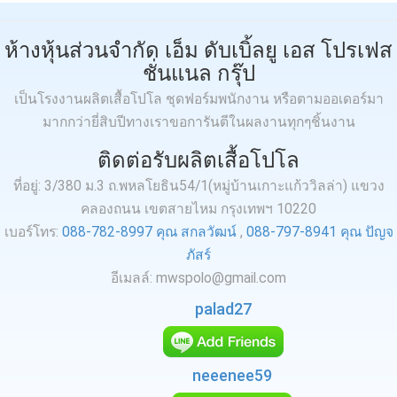
ห้างหุ้นส่วนจำกัด เอ็ม ดับเบิ้ลยู เอส โปรเฟส
ชั่นแนล กรุ๊ป
เป็นโรงงานผลิตเสื้อโปโล ชุดฟอร์มพนักงาน หรือตามออเดอร์มา
มากกว่ายี่สิบปีทางเราขอการันตีในผลงานทุกๆชิ้นงาน
ติดต่อรับผลิตเสื้อโปโล
ที่อยู่: 3/380 ม.3 ถ.พหลโยธิน54/1(หมู่บ้านเกาะแก้ววิลล่า) แขวง
คลองถนน เขตสายไหม กรุงเทพฯ 10220
เบอร์โทร:
088-782-8997 คุณ สกลวัฒน์
,
088-797-8941 คุณ ปัญจ
ภัสร์
อีเมลล์: mwspolo@gmail.com
palad27
neeenee59