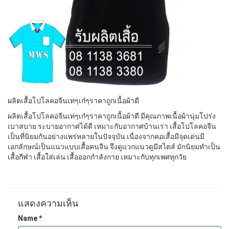
ผลิตเสื้อโปโลคอจีนเท่ๆเก๋ๆราคาถูกเนื้อผ้าดี
ผลิตเสื้อโปโลคอจีนเท่ๆเก๋ๆราคาถูกเนื้อผ้าดี มีคุณภาพเนื้อผ้านุ่มโปร่ง
เบาสบาย ระบายอากาศได้ดี เหมาะกับอากาศบ้านเรา เสื้อโปโลคอจีน
เป็นที่นิยมกันอย่างแพร่หลายในปัจจุบัน เนื่องจากคอเสื้อมีจุดเด่นมี
เอกลักษณ์เป็นแนวแบบเสื้อคนจีน จึงดูแวกแนวดูมีสไตส์ มักนิยมทำเป็น
เสื้อกีฬา เสื้อใส่เล่น เสื้อออกกำลังกาย เหมาะกับทุกเพศทุกวัย
แสดงความเห็น
Name *