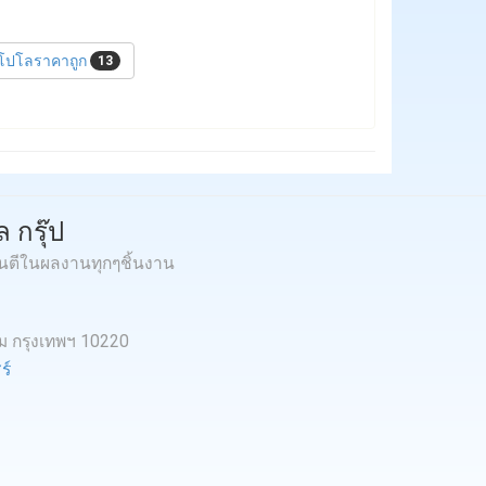
้อโปโลราคาถูก
13
 กรุ๊ป
ันตีในผลงานทุกๆชิ้นงาน
หม กรุงเทพฯ 10220
ร์