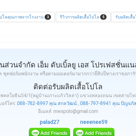
อโปโลคุณภาพจากโรงงาน
รีวิวการผลิตเสื้อโปโล
รับผลิตเสื
3
5
ุ้นส่วนจำกัด เอ็ม ดับเบิ้ลยู เอส โปรเฟสชั่นแนล
โล ชุดฟอร์มพนักงาน หรือตามออเดอร์มามากกว่ายี่สิบปีทางเราขอการ
ติดต่อรับผลิตเสื้อโปโล
.3 ถ.พหลโยธิน54/1(หมู่บ้านเกาะแก้ววิลล่า) แขวงคลองถนน เขตสายไ
บอร์โทร:
088-782-8997 คุณ สกลวัฒน์
,
088-797-8941 คุณ ปัญจภัส
อีเมลล์: mwspolo@gmail.com
palad27
neeenee59