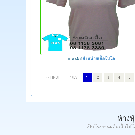
mws63
จำหน่ายเสื้อโปโล
<< FIRST
PREV
1
2
3
4
5
ห้างห
เป็นโรงงานผลิตเสื้อโป