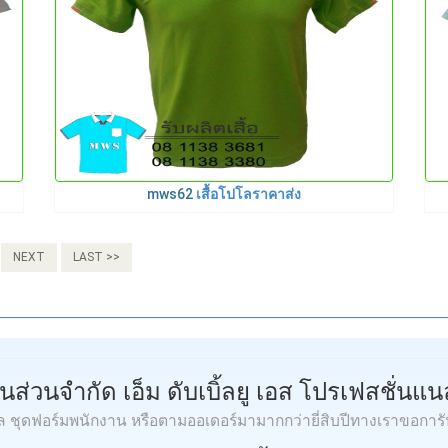
mws62
เสื้อโปโลราคาส่ง
NEXT
LAST >>
ุ้นส่วนจำกัด เอ็ม ดับเบิ้ลยู เอส โปรเฟสชั่นแนล
โล ชุดฟอร์มพนักงาน หรือตามออเดอร์มามากกว่ายี่สิบปีทางเราขอการ