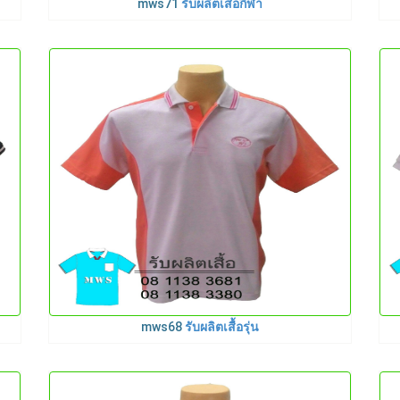
mws71
รับผลิตเสื้อกีฬา
mws68
รับผลิตเสื้อรุ่น