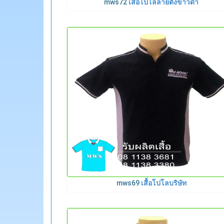
mws72
เสื้อโปโลลายตั้งขาวดำ
mws69
เสื้อโปโลบริษัท