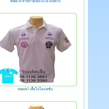
mws70
จำหน่ายเสื้อโปโลในหลวง
mws67
เสื้อโปโลแฟชั่น