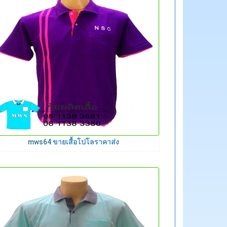
mws64
ขายเสื้อโปโลราคาส่ง