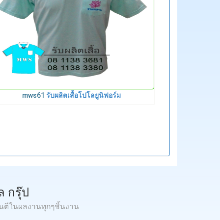
mws61
รับผลิตเสื้อโปโลยูนิฟอร์ม
 กรุ๊ป
ันตีในผลงานทุกๆชิ้นงาน