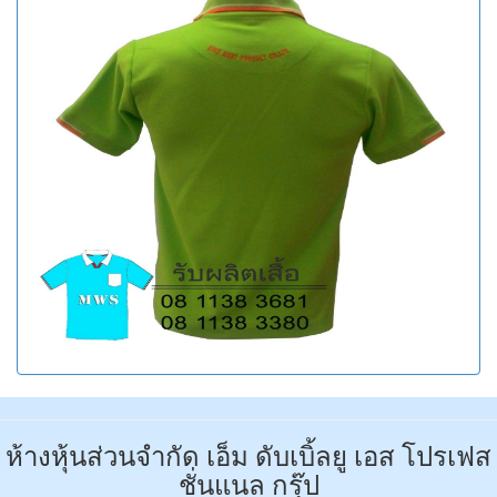
ห้างหุ้นส่วนจำกัด เอ็ม ดับเบิ้ลยู เอส โปรเฟส
ชั่นแนล กรุ๊ป