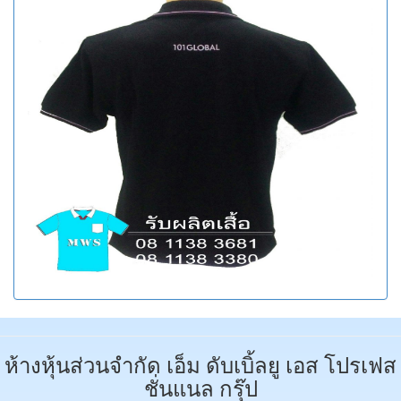
ห้างหุ้นส่วนจำกัด เอ็ม ดับเบิ้ลยู เอส โปรเฟส
ชั่นแนล กรุ๊ป