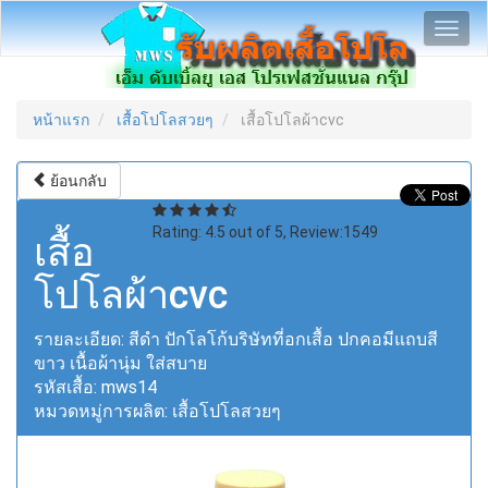
Toggl
navig
หน้าแรก
เสื้อโปโลสวยๆ
เสื้อโปโลผ้าcvc
ย้อนกลับ
Rating:
4.5
out of
5
, Review:
1549
เสื้อ
โปโลผ้าcvc
รายละเอียด:
สีดำ ปักโลโก้บริษัทที่อกเสื้อ ปกคอมีแถบสี
ขาว เนื้อผ้านุ่ม ใส่สบาย
รหัสเสื้อ:
mws14
หมวดหมู่การผลิต:
เสื้อโปโลสวยๆ