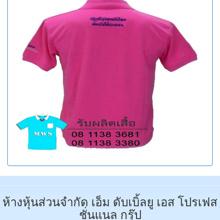
ห้างหุ้นส่วนจำกัด เอ็ม ดับเบิ้ลยู เอส โปรเฟส
ชั่นแนล กรุ๊ป