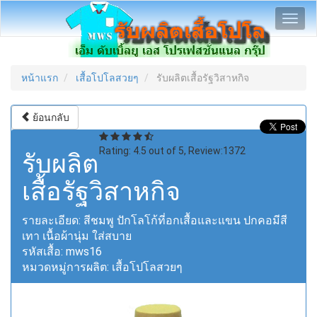
Toggl
navig
หน้าแรก
เสื้อโปโลสวยๆ
รับผลิตเสื้อรัฐวิสาหกิจ
ย้อนกลับ
Rating:
4.5
out of
5
, Review:
1372
รับผลิต
เสื้อรัฐวิสาหกิจ
รายละเอียด:
สีชมพู ปักโลโก้ที่อกเสื้อและแขน ปกคอมีสี
เทา เนื้อผ้านุ่ม ใส่สบาย
รหัสเสื้อ:
mws16
หมวดหมู่การผลิต:
เสื้อโปโลสวยๆ