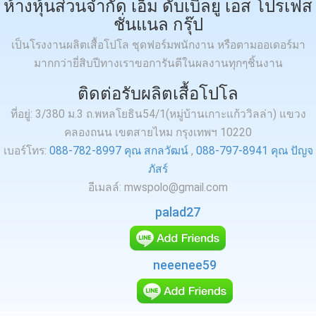
ห้างหุ้นส่วนจำกัด เอ็ม ดับเบิ้ลยู เอส โปรเฟส
ชั่นแนล กรุ๊ป
เป็นโรงงานผลิตเสื้อโปโล ชุดฟอร์มพนักงาน หรือตามออเดอร์มา
มากกว่ายี่สิบปีทางเราขอการันตีในผลงานทุกๆชิ้นงาน
ติดต่อรับผลิตเสื้อโปโล
ที่อยู่: 3/380 ม.3 ถ.พหลโยธิน54/1(หมู่บ้านเกาะแก้ววิลล่า) แขวง
คลองถนน เขตสายไหม กรุงเทพฯ 10220
เบอร์โทร:
088-782-8997 คุณ สกลวัฒน์
,
088-797-8941 คุณ ปัญจ
ภัสร์
อีเมลล์: mwspolo@gmail.com
palad27
neeenee59