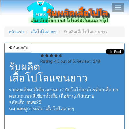
Toggl
navig
หน้าแรก
เสื้อโปโลสวยๆ
รับผลิตเสื้อโปโลแขนยาว
ย้อนกลับ
Rating:
4.5
out of
5
, Review:
1248
รับผลิต
เสื้อโปโลแขนยาว
รายละเอียด:
สีเขียวแขนยาว ปักโลโก้องค์กรที่อกเสื้อ ปก
คอและแขนสีเขียวทั้งเสื้อ เนื้อผ้านุ่มใส่สบาย
รหัสเสื้อ:
mws25
หมวดหมู่การผลิต:
เสื้อโปโลสวยๆ