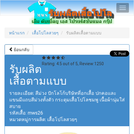
Toggl
navig
หน้าแรก
เสื้อโปโลสวยๆ
รับผลิตเสื้อตามแบบ
ย้อนกลับ
Rating:
4.5
out of
5
, Review:
1250
รับผลิต
เสื้อตามแบบ
รายละเอียด:
สีม่วง ปักโลโก้บริษัทที่อกเสื้อ ปกคอและ
แขนมีแถบสีม่วงทั้งตัว กระดุมเสื้อโปโลชมพู เนื้อผ้านุ่มใส่
สบาย
รหัสเสื้อ:
mws26
หมวดหมู่การผลิต:
เสื้อโปโลสวยๆ