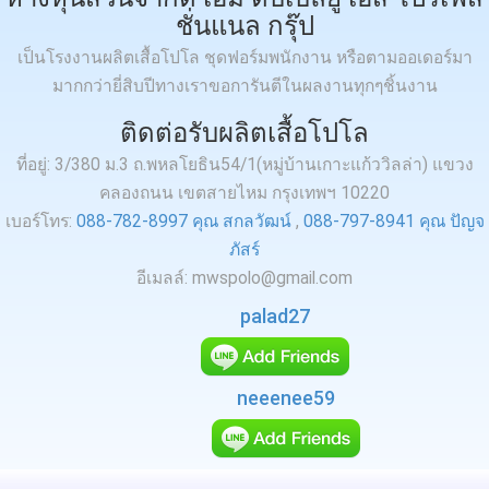
ชั่นแนล กรุ๊ป
เป็นโรงงานผลิตเสื้อโปโล ชุดฟอร์มพนักงาน หรือตามออเดอร์มา
มากกว่ายี่สิบปีทางเราขอการันตีในผลงานทุกๆชิ้นงาน
ติดต่อรับผลิตเสื้อโปโล
ที่อยู่: 3/380 ม.3 ถ.พหลโยธิน54/1(หมู่บ้านเกาะแก้ววิลล่า) แขวง
คลองถนน เขตสายไหม กรุงเทพฯ 10220
เบอร์โทร:
088-782-8997 คุณ สกลวัฒน์
,
088-797-8941 คุณ ปัญจ
ภัสร์
อีเมลล์: mwspolo@gmail.com
palad27
neeenee59