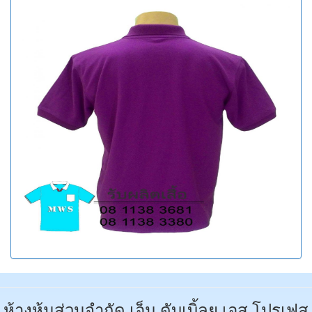
ห้างหุ้นส่วนจำกัด เอ็ม ดับเบิ้ลยู เอส โปรเฟส