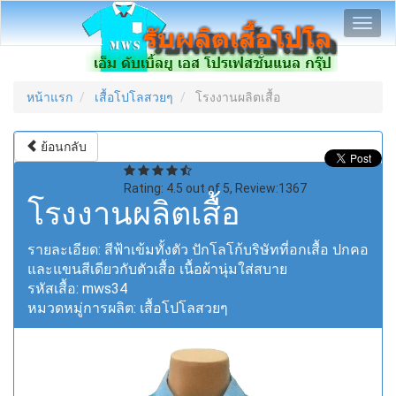
Toggl
navig
หน้าแรก
เสื้อโปโลสวยๆ
โรงงานผลิตเสื้อ
ย้อนกลับ
Rating:
4.5
out of
5
, Review:
1367
โรงงานผลิตเสื้อ
รายละเอียด:
สีฟ้าเข้มทั้งตัว ปักโลโก้บริษัทที่อกเสื้อ ปกคอ
และแขนสีเดียวกับตัวเสื้อ เนื้อผ้านุ่มใส่สบาย
รหัสเสื้อ:
mws34
หมวดหมู่การผลิต:
เสื้อโปโลสวยๆ