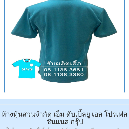
ห้างหุ้นส่วนจำกัด เอ็ม ดับเบิ้ลยู เอส โปรเฟส
ชั่นแนล กรุ๊ป