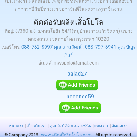
เป็นโรงงานผลิตเสื้อโปโล ชุดฟอร์มพนักงาน หรือตามออเดอร์มา
มากกว่ายี่สิบปีทางเราขอการันตีในผลงานทุกๆชิ้นงาน
ติดต่อรับผลิตเสื้อโปโล
ที่อยู่: 3/380 ม.3 ถ.พหลโยธิน54/1(หมู่บ้านเกาะแก้ววิลล่า) แขวง
คลองถนน เขตสายไหม กรุงเทพฯ 10220
เบอร์โทร:
088-782-8997 คุณ สกลวัฒน์
,
088-797-8941 คุณ ปัญจ
ภัสร์
อีเมลล์: mwspolo@gmail.com
palad27
neeenee59
หน้าแรก
|
เกี่ยวกับเรา
|
คุณสมบัติผ้าแต่ละชนิด
|
บทความ
|
ติดต่อเรา
© Company 2018
www.ผลิตเสื้อยืดโปโล.com
All rights reserved