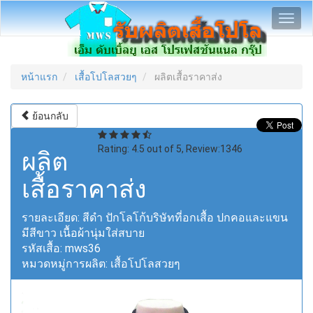
Toggl
navig
หน้าแรก
เสื้อโปโลสวยๆ
ผลิตเสื้อราคาส่ง
ย้อนกลับ
Rating:
4.5
out of
5
, Review:
1346
ผลิต
เสื้อราคาส่ง
รายละเอียด:
สีดำ ปักโลโก้บริษัทที่อกเสื้อ ปกคอและแขน
มีสีขาว เนื้อผ้านุ่มใส่สบาย
รหัสเสื้อ:
mws36
หมวดหมู่การผลิต:
เสื้อโปโลสวยๆ