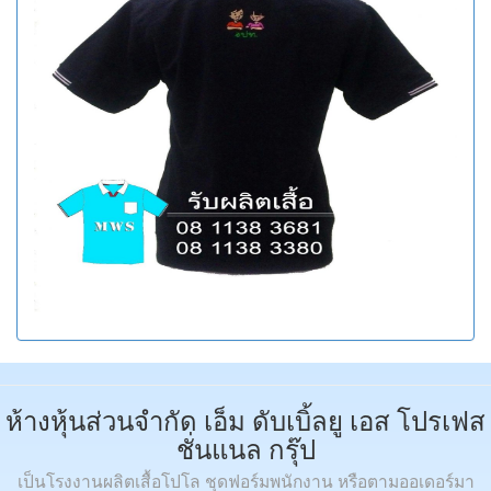
ห้างหุ้นส่วนจำกัด เอ็ม ดับเบิ้ลยู เอส โปรเฟส
ชั่นแนล กรุ๊ป
เป็นโรงงานผลิตเสื้อโปโล ชุดฟอร์มพนักงาน หรือตามออเดอร์มา