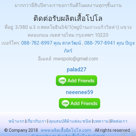
มากกว่ายี่สิบปีทางเราขอการันตีในผลงานทุกๆชิ้นงาน
ติดต่อรับผลิตเสื้อโปโล
ที่อยู่: 3/380 ม.3 ถ.พหลโยธิน54/1(หมู่บ้านเกาะแก้ววิลล่า) แขวง
คลองถนน เขตสายไหม กรุงเทพฯ 10220
เบอร์โทร:
088-782-8997 คุณ สกลวัฒน์
,
088-797-8941 คุณ ปัญจ
ภัสร์
อีเมลล์: mwspolo@gmail.com
palad27
neeenee59
หน้าแรก
|
เกี่ยวกับเรา
|
คุณสมบัติผ้าแต่ละชนิด
|
บทความ
|
ติดต่อเรา
© Company 2018
www.ผลิตเสื้อยืดโปโล.com
All rights reserved