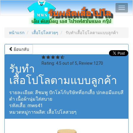
Toggl
navig
หน้าแรก
เสื้อโปโลสวยๆ
รับทำเสื้อโปโลตามแบบลูกค้า
ย้อนกลับ
Rating:
4.5
out of
5
, Review:
1270
รับทำ
เสื้อโปโลตามแบบลูกค้า
รายละเอียด:
สีชมพู ปักโลโก้บริษัทที่อกเสื้อ ปกคอมีแถบสี
ดำ เนื้อผ้านุ่มใส่สบาย
รหัสเสื้อ:
mws41
หมวดหมู่การผลิต:
เสื้อโปโลสวยๆ