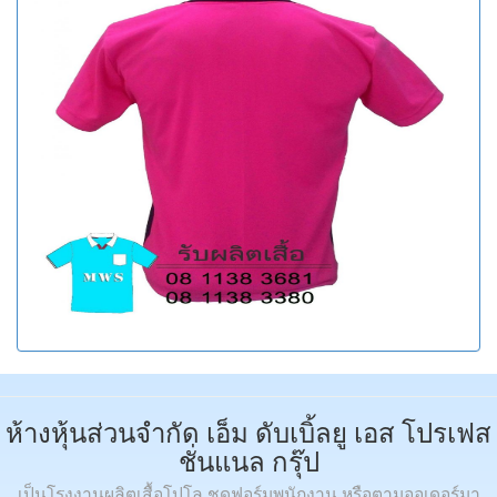
ห้างหุ้นส่วนจำกัด เอ็ม ดับเบิ้ลยู เอส โปรเฟส
ชั่นแนล กรุ๊ป
เป็นโรงงานผลิตเสื้อโปโล ชุดฟอร์มพนักงาน หรือตามออเดอร์มา