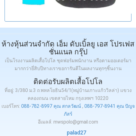
ห้างหุ้นส่วนจำกัด เอ็ม ดับเบิ้ลยู เอส โปรเฟส
ชั่นแนล กรุ๊ป
เป็นโรงงานผลิตเสื้อโปโล ชุดฟอร์มพนักงาน หรือตามออเดอร์มา
มากกว่ายี่สิบปีทางเราขอการันตีในผลงานทุกๆชิ้นงาน
ติดต่อรับผลิตเสื้อโปโล
ที่อยู่: 3/380 ม.3 ถ.พหลโยธิน54/1(หมู่บ้านเกาะแก้ววิลล่า) แขวง
คลองถนน เขตสายไหม กรุงเทพฯ 10220
เบอร์โทร:
088-782-8997 คุณ สกลวัฒน์
,
088-797-8941 คุณ ปัญจ
ภัสร์
อีเมลล์: mwspolo@gmail.com
palad27