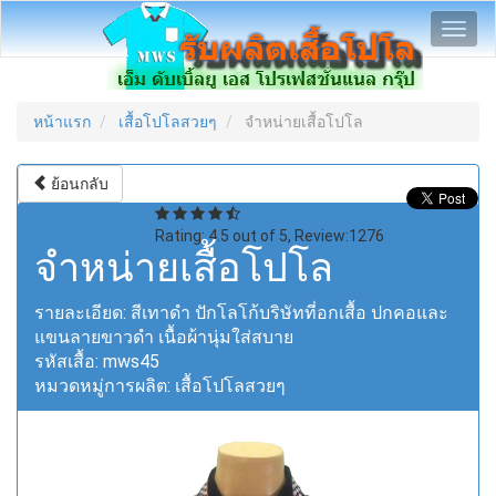
Toggl
navig
หน้าแรก
เสื้อโปโลสวยๆ
จำหน่ายเสื้อโปโล
ย้อนกลับ
Rating:
4.5
out of
5
, Review:
1276
จำหน่ายเสื้อโปโล
รายละเอียด:
สีเทาดำ ปักโลโก้บริษัทที่อกเสื้อ ปกคอและ
แขนลายขาวดำ เนื้อผ้านุ่มใส่สบาย
รหัสเสื้อ:
mws45
หมวดหมู่การผลิต:
เสื้อโปโลสวยๆ