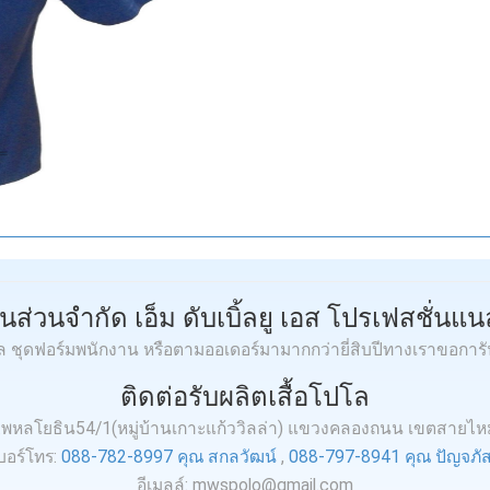
ุ้นส่วนจำกัด เอ็ม ดับเบิ้ลยู เอส โปรเฟสชั่นแนล
โล ชุดฟอร์มพนักงาน หรือตามออเดอร์มามากกว่ายี่สิบปีทางเราขอการ
ติดต่อรับผลิตเสื้อโปโล
.3 ถ.พหลโยธิน54/1(หมู่บ้านเกาะแก้ววิลล่า) แขวงคลองถนน เขตสายไ
บอร์โทร:
088-782-8997 คุณ สกลวัฒน์
,
088-797-8941 คุณ ปัญจภัส
อีเมลล์: mwspolo@gmail.com