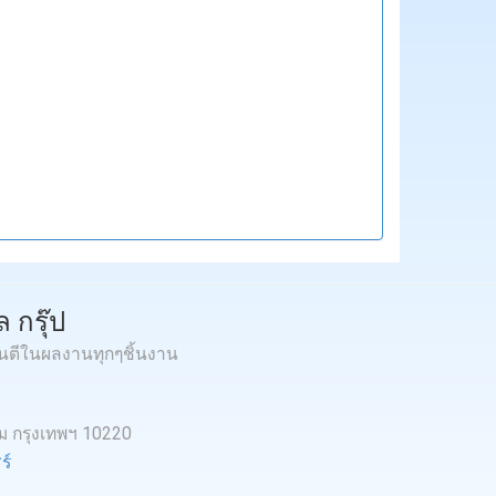
 กรุ๊ป
ันตีในผลงานทุกๆชิ้นงาน
หม กรุงเทพฯ 10220
ร์