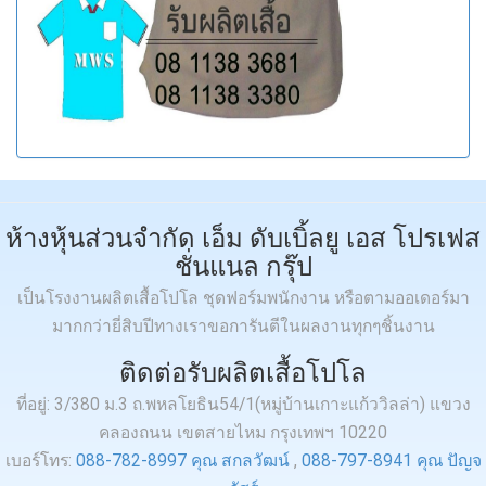
ห้างหุ้นส่วนจำกัด เอ็ม ดับเบิ้ลยู เอส โปรเฟส
ชั่นแนล กรุ๊ป
เป็นโรงงานผลิตเสื้อโปโล ชุดฟอร์มพนักงาน หรือตามออเดอร์มา
มากกว่ายี่สิบปีทางเราขอการันตีในผลงานทุกๆชิ้นงาน
ติดต่อรับผลิตเสื้อโปโล
ที่อยู่: 3/380 ม.3 ถ.พหลโยธิน54/1(หมู่บ้านเกาะแก้ววิลล่า) แขวง
คลองถนน เขตสายไหม กรุงเทพฯ 10220
เบอร์โทร:
088-782-8997 คุณ สกลวัฒน์
,
088-797-8941 คุณ ปัญจ