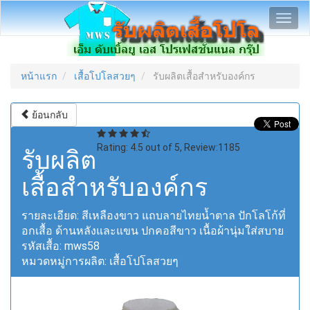
Toggl
navig
หน้าแรก
เสื้อโปโลสวยๆ
รับผลิตเสื้อสำหรับองค์กร
ย้อนกลับ
Rating:
4.5
out of
5
, Review:
1185
รับผลิต
เสื้อสำหรับองค์กร
รายละเอียด:
สีเหลืองขาว แถบลายไทยน้ำตาล ปักโลโก้ที่
อกเสื้อ ด้านหลังและแขน ปกคอสีขาว เนื้อผ้านุ่มใส่สบาย
รหัสเสื้อ:
mws58
หมวดหมู่การผลิต:
เสื้อโปโลสวยๆ